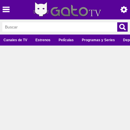
Canales de TV
Estrenos
Películas
Programas y Series
Dep