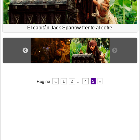
El capitán Jack Sparrow frente al cofre
Página
«
1
2
...
4
5
»