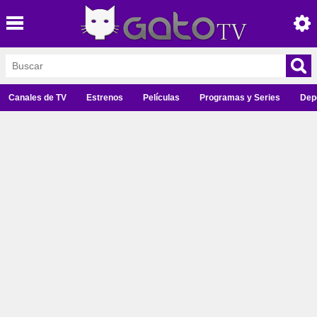
Canales de TV
Estrenos
Películas
Programas y Series
Dep