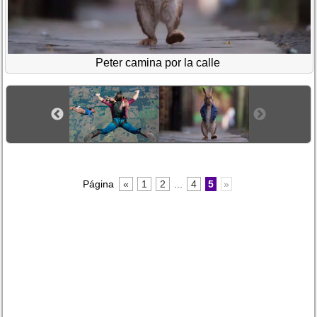
Peter camina por la calle
Página
«
1
2
...
4
5
»