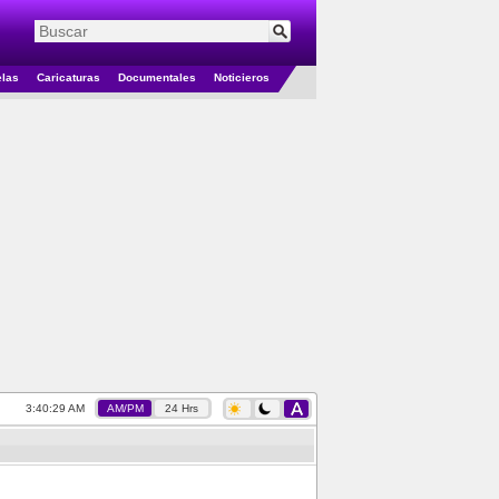
elas
Caricaturas
Documentales
Noticieros
3:40:29 AM
AM/PM
24 Hrs