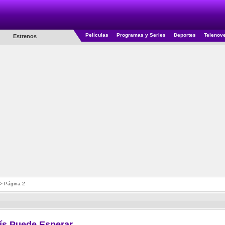
Películas
Programas y Series
Deportes
Telenov
Estrenos
> Página 2
ís Puede Esperar