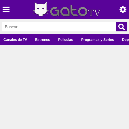
Canales de TV
Estrenos
Películas
Programas y Series
Dep