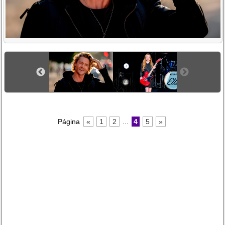
Página
«
1
2
...
4
5
»