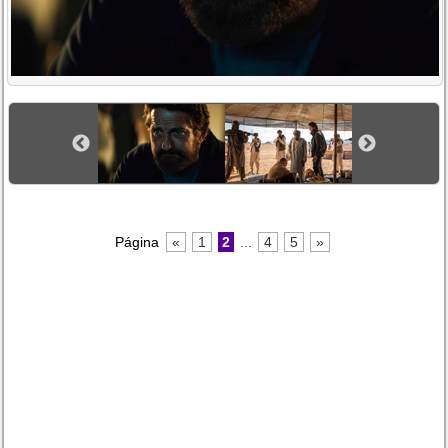
Página
«
1
2
...
4
5
»