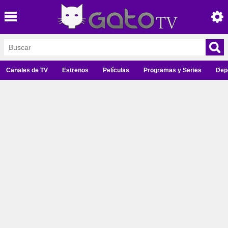
Canales de TV
Estrenos
Películas
Programas y Series
Dep