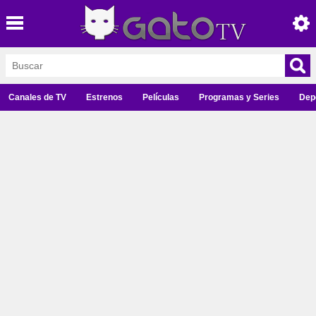
Canales de TV
Estrenos
Películas
Programas y Series
Dep