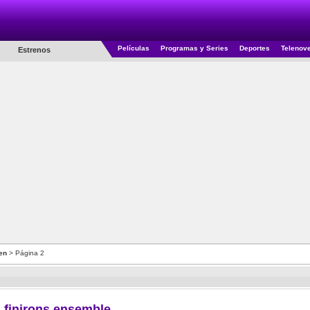
Películas
Programas y Series
Deportes
Telenov
Estrenos
en
> Página 2
 finirons ensemble