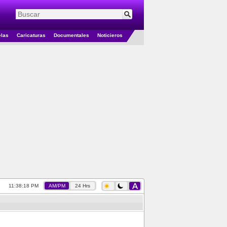
elas
Caricaturas
Documentales
Noticieros
11:38:18 PM
AM/PM
24 Hrs