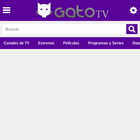
Canales de TV
Estrenos
Películas
Programas y Series
Dep