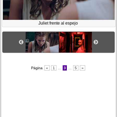
Juliet frente al espejo
Página
«
1
...
3
...
5
»