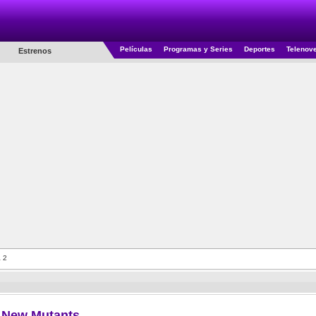
Películas
Programas y Series
Deportes
Telenov
Estrenos
 2
New Mutants