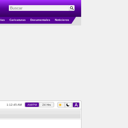
elas
Caricaturas
Documentales
Noticieros
1:12:45 AM
AM/PM
24 Hrs