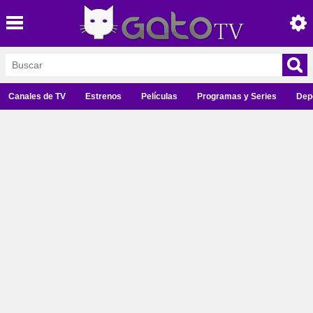
Canales de TV
Estrenos
Películas
Programas y Series
Dep