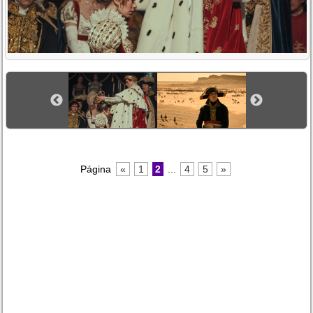
Página
«
1
2
...
4
5
»