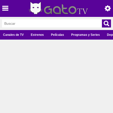
Canales de TV
Estrenos
Películas
Programas y Series
Dep