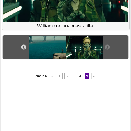
William con una mascarilla
Página
«
1
2
...
4
5
»