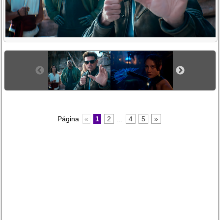
Página
«
1
2
...
4
5
»