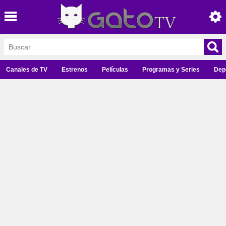
Canales de TV
Estrenos
Películas
Programas y Series
Dep