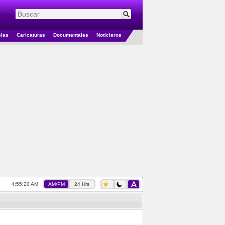
elas
Caricaturas
Documentales
Noticieros
4:55:20 AM
AM/PM
24 Hrs