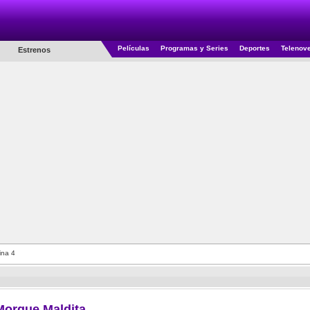
Películas
Programas y Series
Deportes
Telenov
Estrenos
ina 4
Morgue Maldita