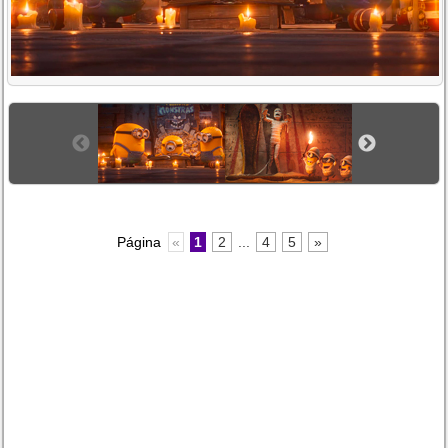
Página
«
1
2
...
4
5
»