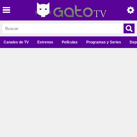
Canales de TV
Estrenos
Películas
Programas y Series
Dep