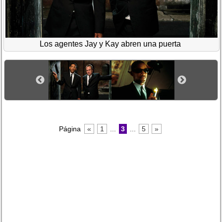
Los agentes Jay y Kay abren una puerta
Página
«
1
...
3
...
5
»