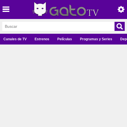
Canales de TV
Estrenos
Películas
Programas y Series
Dep