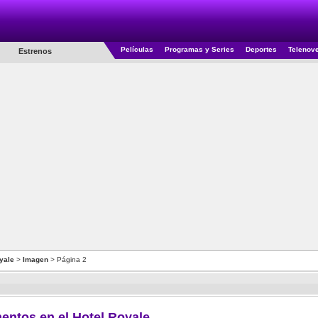
Películas
Programas y Series
Deportes
Telenov
Estrenos
yale
>
Imagen
> Página 2
ntos en el Hotel Royale