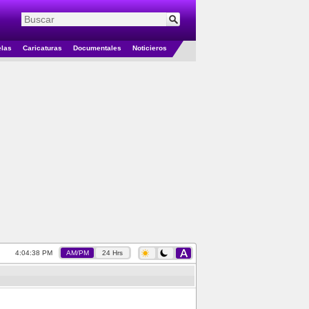
elas
Caricaturas
Documentales
Noticieros
4:04:38 PM
AM/PM
24 Hrs