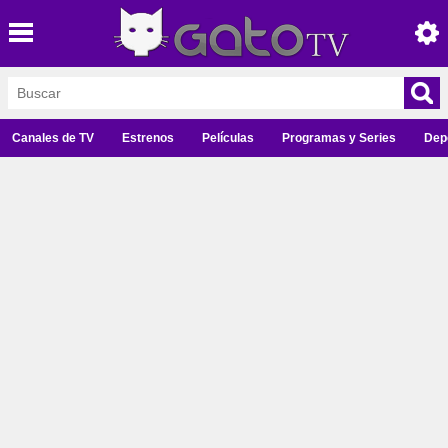
Canales de TV
Estrenos
Películas
Programas y Series
Dep