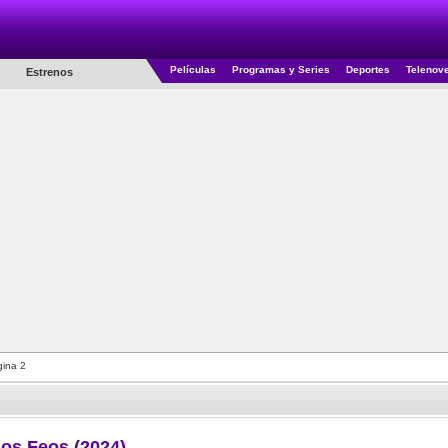
Películas
Programas y Series
Deportes
Telenov
Estrenos
ina 2
os Feos (2024)