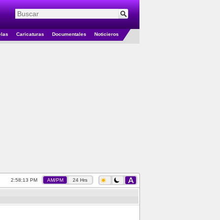
elas
Caricaturas
Documentales
Noticieros
2:58:13 PM
AM/PM
24 Hrs