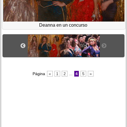
Deanna en un concurso
Página
«
1
2
...
4
5
»