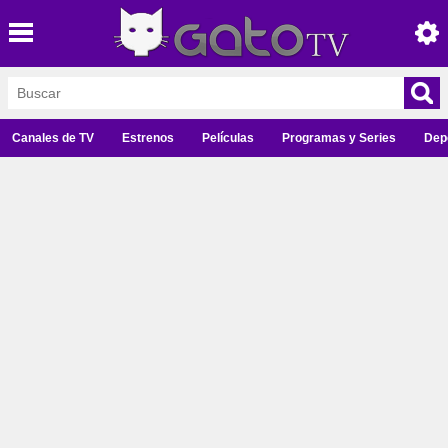
Canales de TV
Estrenos
Películas
Programas y Series
Dep