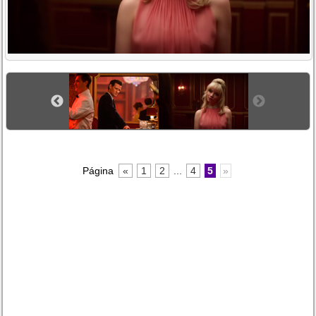
Página
«
1
2
...
4
5
»