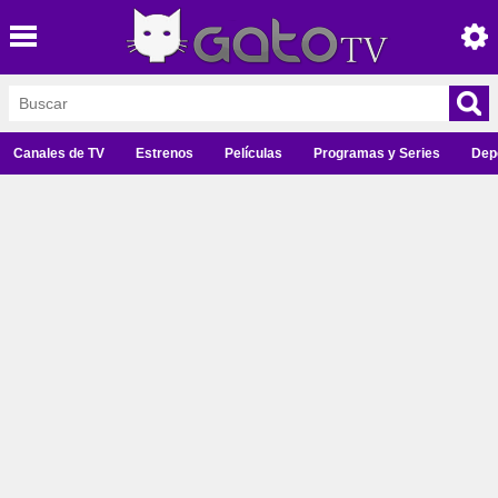
Canales de TV
Estrenos
Películas
Programas y Series
Dep