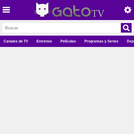
Canales de TV
Estrenos
Películas
Programas y Series
Dep