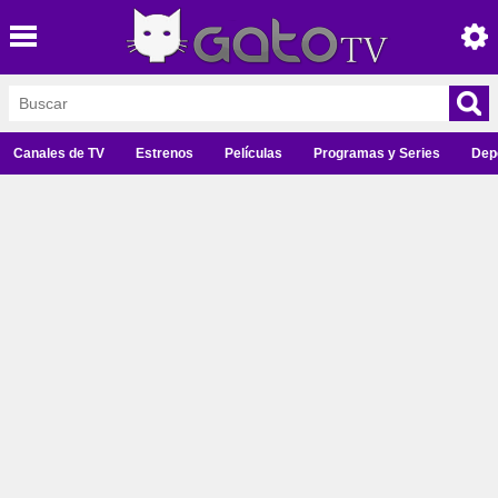
Canales de TV
Estrenos
Películas
Programas y Series
Dep