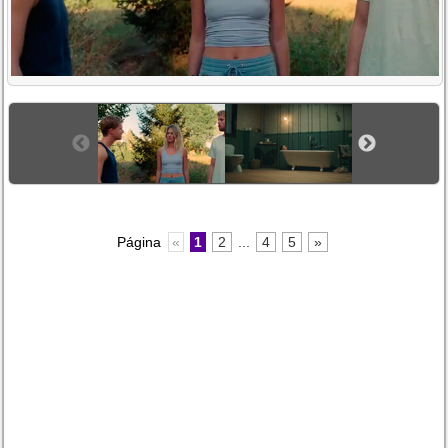
Página
«
1
2
...
4
5
»