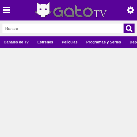
Canales de TV
Estrenos
Películas
Programas y Series
Dep