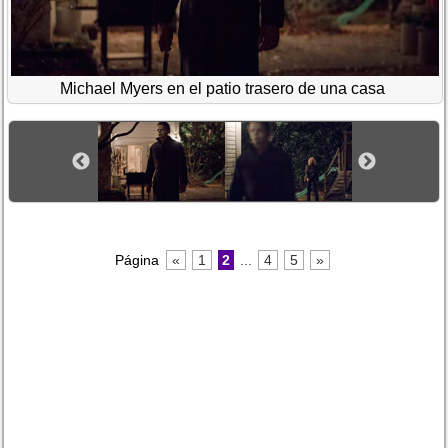
Michael Myers en el patio trasero de una casa
Página
«
1
2
...
4
5
»