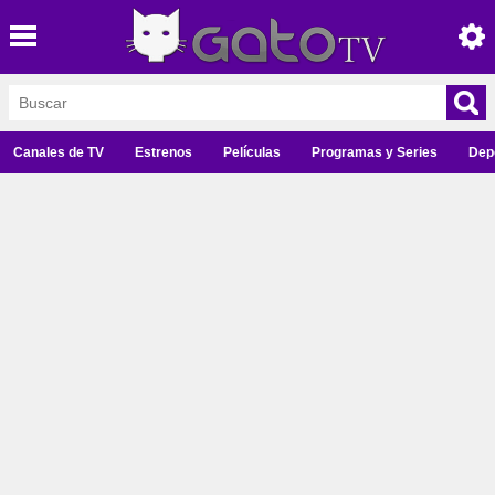
Canales de TV
Estrenos
Películas
Programas y Series
Dep