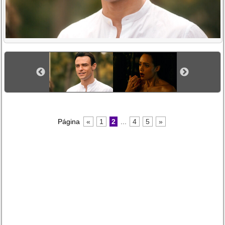
Página
«
1
2
...
4
5
»