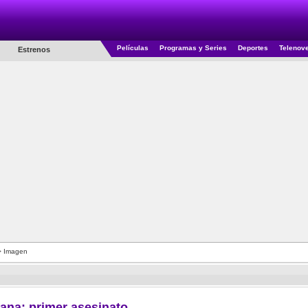
Películas
Programas y Series
Deportes
Telenov
Estrenos
 Imagen
ana: primer asesinato