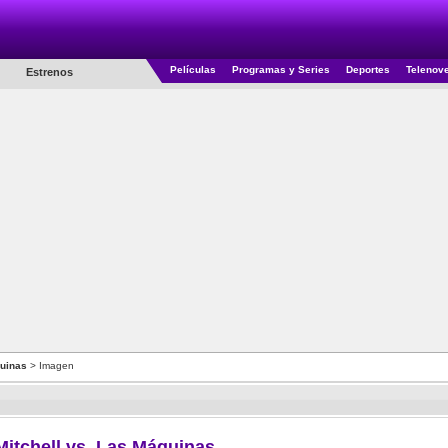
Películas
Programas y Series
Deportes
Telenov
Estrenos
quinas
> Imagen
Mitchell vs. Las Máquinas