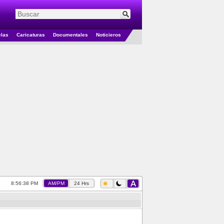
elas
Caricaturas
Documentales
Noticieros
8:56:38 PM
AM/PM
24 Hrs