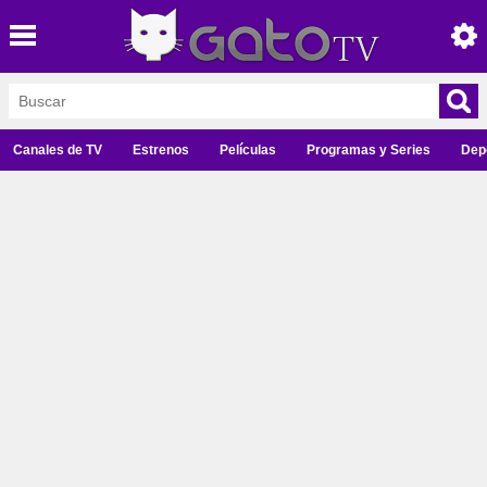
Canales de TV
Estrenos
Películas
Programas y Series
Dep