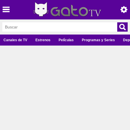
Canales de TV
Estrenos
Películas
Programas y Series
Dep