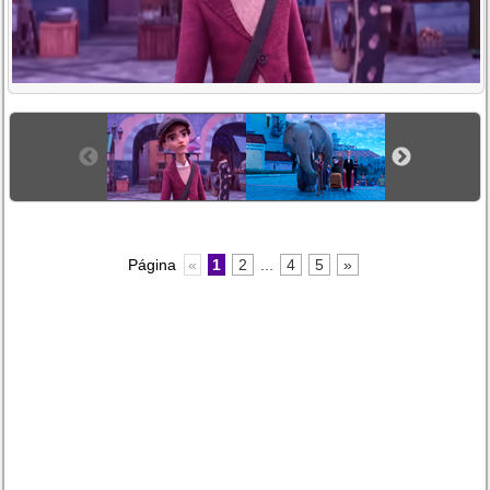
Página
«
1
2
...
4
5
»