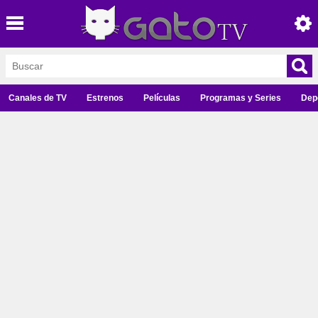
Canales de TV
Estrenos
Películas
Programas y Series
Dep