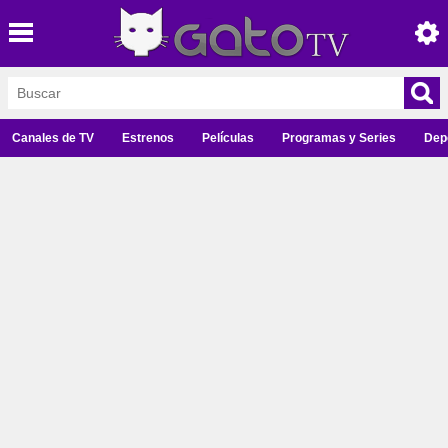
Canales de TV
Estrenos
Películas
Programas y Series
Dep