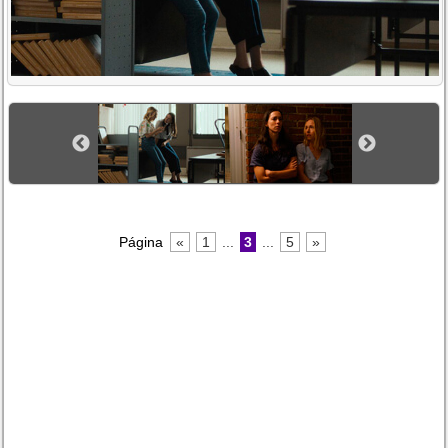
Página
«
1
...
3
...
5
»