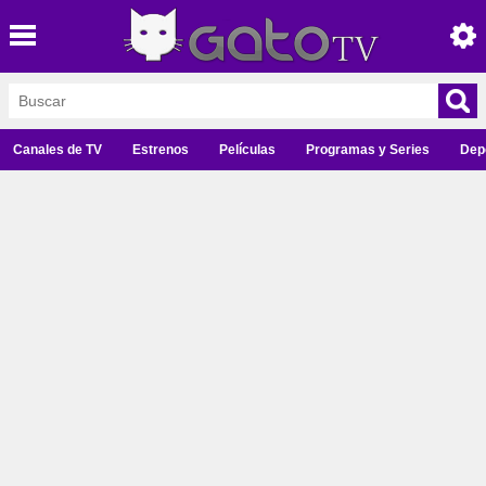
Canales de TV
Estrenos
Películas
Programas y Series
Dep