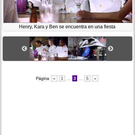
Henry, Kara y Ben se encuentra en una fiesta
Página
«
1
...
3
...
5
»