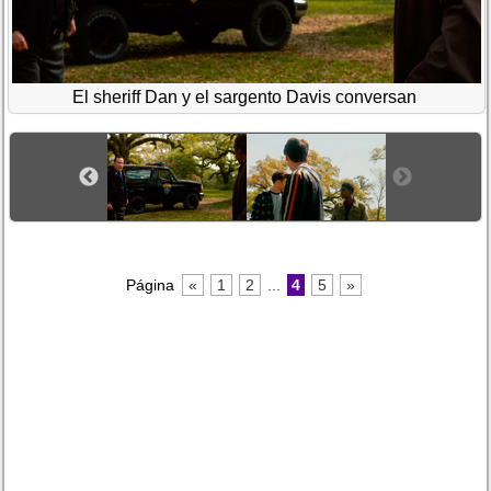
El sheriff Dan y el sargento Davis conversan
Página
«
1
2
...
4
5
»