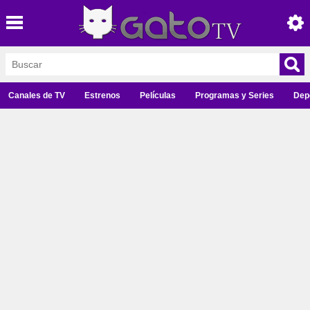
Canales de TV
Estrenos
Películas
Programas y Series
Dep