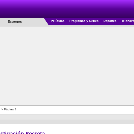
Películas
Programas y Series
Deportes
Telenov
Estrenos
n
> Página 3
estigación Secreta