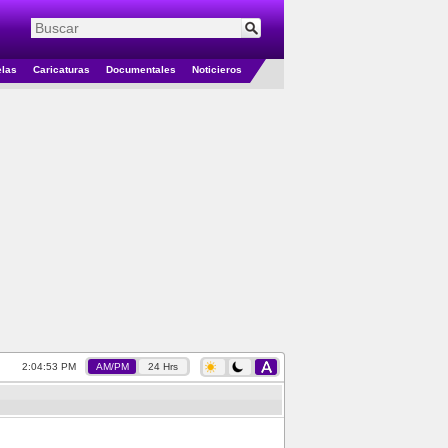
elas
Caricaturas
Documentales
Noticieros
2:04:53 PM
AM/PM
24 Hrs