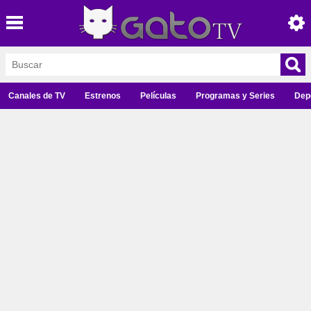
Canales de TV
Estrenos
Películas
Programas y Series
Dep