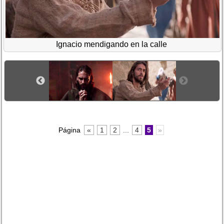
Ignacio mendigando en la calle
Página
«
1
2
...
4
5
»