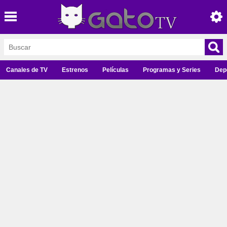
Canales de TV
Estrenos
Películas
Programas y Series
Dep