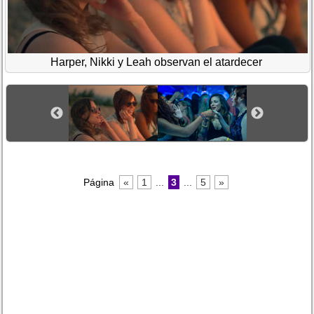
Harper, Nikki y Leah observan el atardecer
Página
«
1
...
3
...
5
»