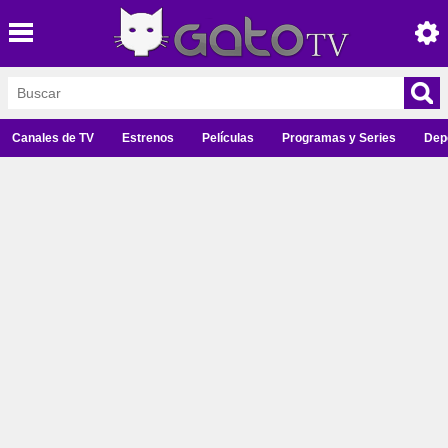
Canales de TV
Estrenos
Películas
Programas y Series
Dep