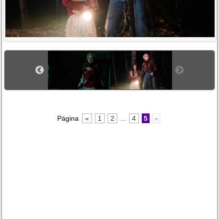
Página
«
1
2
...
4
5
»