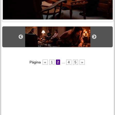
Página
«
1
2
...
4
5
»