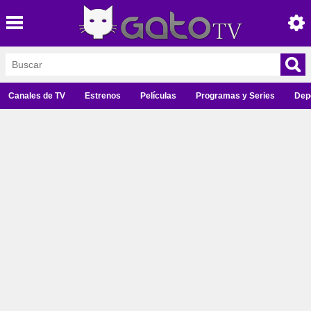
Canales de TV
Estrenos
Películas
Programas y Series
Dep