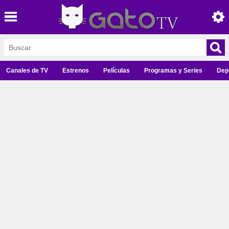
Canales de TV
Estrenos
Películas
Programas y Series
Dep