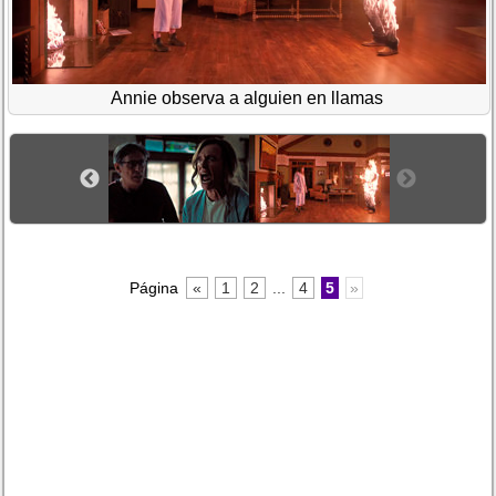
Annie observa a alguien en llamas
Página
«
1
2
...
4
5
»