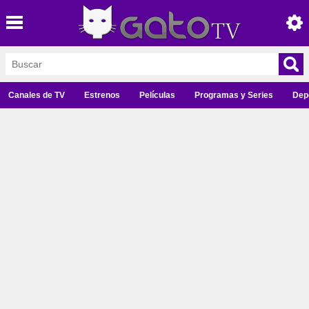
Canales de TV
Estrenos
Películas
Programas y Series
Dep