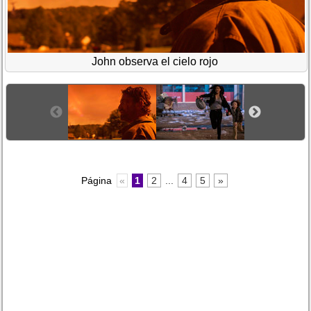
John observa el cielo rojo
Página
«
1
2
...
4
5
»