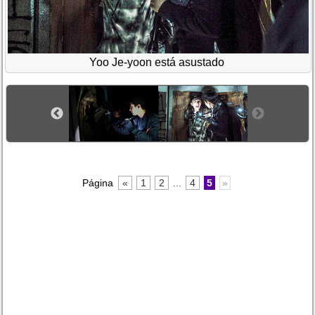
Yoo Je-yoon está asustado
Página
«
1
2
...
4
5
»