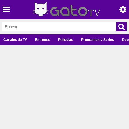
Canales de TV
Estrenos
Películas
Programas y Series
Dep