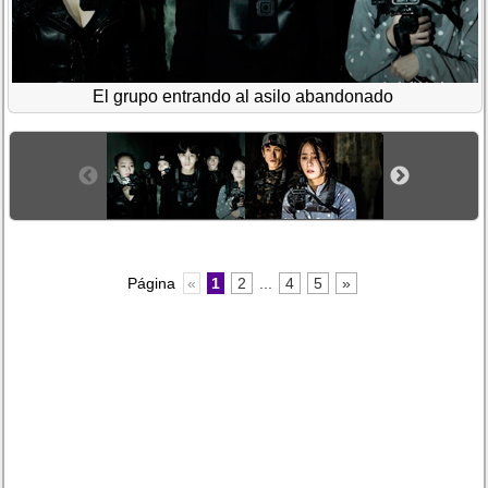
El grupo entrando al asilo abandonado
Página
«
1
2
...
4
5
»