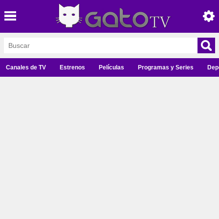
Canales de TV
Estrenos
Películas
Programas y Series
Dep