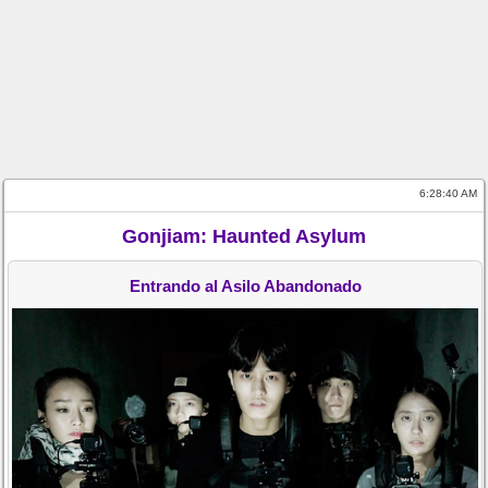
6:28:40 AM
Gonjiam: Haunted Asylum
Entrando al Asilo Abandonado