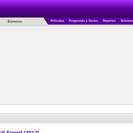
Películas
Programas y Series
Deportes
Telenov
Estrenos
ull Speed (2017)