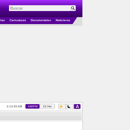
elas
Caricaturas
Documentales
Noticieros
2:13:45 AM
AM/PM
24 Hrs