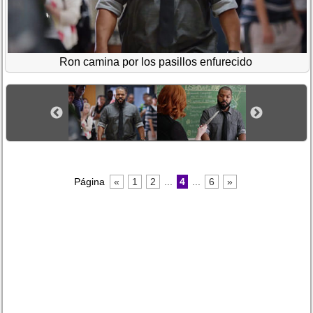
Ron camina por los pasillos enfurecido
Página
«
1
2
...
4
...
6
»