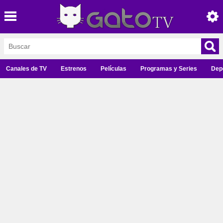
Canales de TV
Estrenos
Películas
Programas y Series
Dep