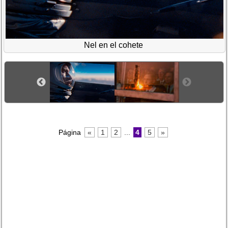
Nel en el cohete
Página
«
1
2
...
4
5
»