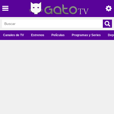
Canales de TV
Estrenos
Películas
Programas y Series
Dep