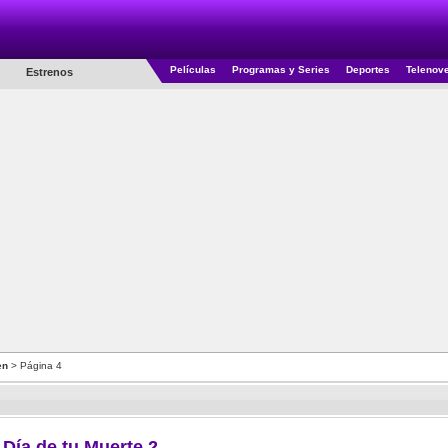
Películas
Programas y Series
Deportes
Telenov
Estrenos
en
> Página 4
 Día de tu Muerte 2