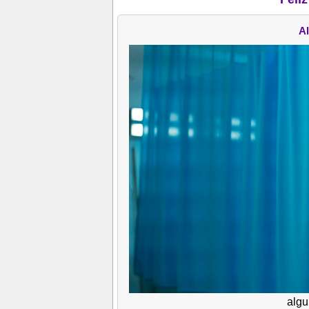
Al
algu