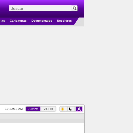
elas
Caricaturas
Documentales
Noticieros
10:22:18 AM
AM/PM
24 Hrs