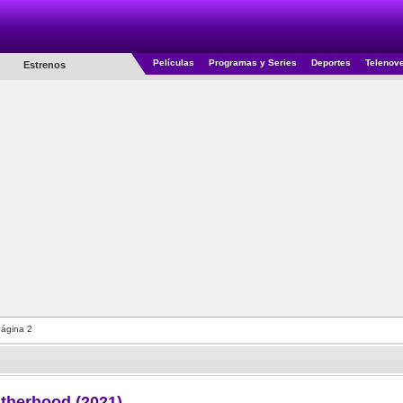
Películas
Programas y Series
Deportes
Telenov
Estrenos
ágina 2
therhood (2021)