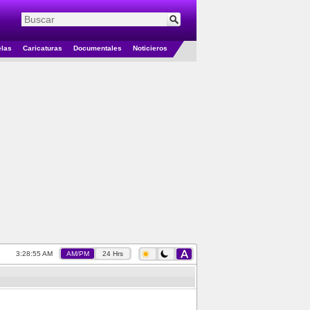
elas
Caricaturas
Documentales
Noticieros
3:28:55 AM
AM/PM
24 Hrs