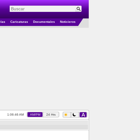
elas
Caricaturas
Documentales
Noticieros
1:06:46 AM
AM/PM
24 Hrs