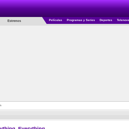
Películas
Programas y Series
Deportes
Telenov
Estrenos
n
ything, Everything