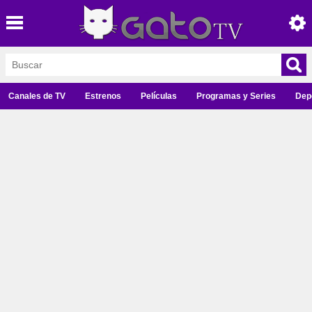
Canales de TV
Estrenos
Películas
Programas y Series
Dep