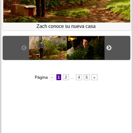
Zach conoce su nueva casa
Página
«
1
2
...
4
5
»