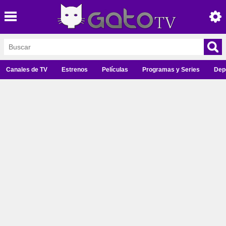
Canales de TV
Estrenos
Películas
Programas y Series
Dep