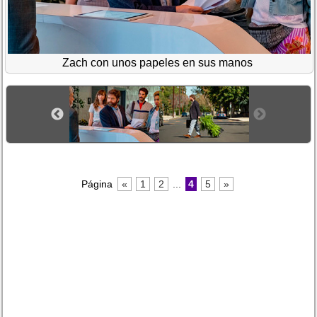
Zach con unos papeles en sus manos
Página
«
1
2
...
4
5
»