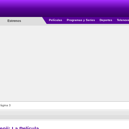
Películas
Programas y Series
Deportes
Telenov
Estrenos
ágina 3
oji: La Película