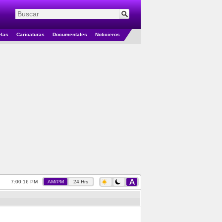
elas
Caricaturas
Documentales
Noticieros
7:00:16 PM
AM/PM
24 Hrs